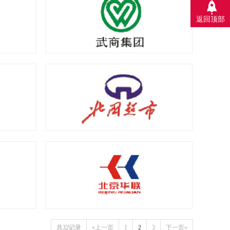
返回顶部
共32记录
«上一页
1
2
3
下一页»